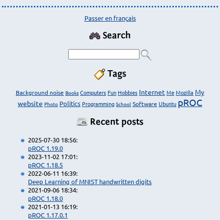
Passer en français
Search
Tags
Internet
My
Background noise
Computers
Fun
Hobbies
Me
Mozilla
Books
pROC
website
Politics
Programming
Software
Ubuntu
Photo
School
Recent posts
2025-07-30 18:56:
pROC 1.19.0
2023-11-02 17:01:
pROC 1.18.5
2022-06-11 16:39:
Deep Learning of MNIST handwritten digits
2021-09-06 18:34:
pROC 1.18.0
2021-01-13 16:19:
pROC 1.17.0.1