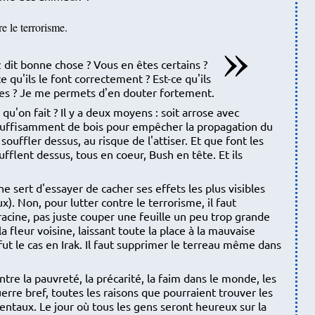
re le terrorisme.
dit bonne chose ? Vous en êtes certains ?
 qu'ils le font correctement ? Est-ce qu'ils
es ? Je me permets d'en douter fortement.
 qu'on fait ? Il y a deux moyens : soit arrose avec
 suffisamment de bois pour empêcher la propagation du
 souffler dessus, au risque de l'attiser. Et que font les
oufflent dessus, tous en coeur, Bush en tête. Et ils
ne sert d'essayer de cacher ses effets les plus visibles
x). Non, pour lutter contre le terrorisme, il faut
la racine, pas juste couper une feuille un peu trop grande
a fleur voisine, laissant toute la place à la mauvaise
t le cas en Irak. Il faut supprimer le terreau même dans
ontre la pauvreté, la précarité, la faim dans le monde, les
guerre bref, toutes les raisons que pourraient trouver les
entaux. Le jour où tous les gens seront heureux sur la