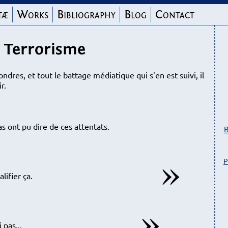
tæ
Works
Bibliography
Blog
Contact
Terrorisme
ondres, et tout le battage médiatique qui s'en est suivi, il
r.
 ont pu dire de ces attentats.
B
P
lifier ça.
pas...