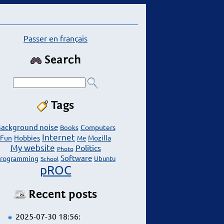
Passer en français
Search
Tags
ackground noise
Computers
Books
Internet
Fun
Hobbies
Mozilla
Me
My website
Politics
Photo
Software
rogramming
Ubuntu
School
pROC
Recent posts
2025-07-30 18:56: