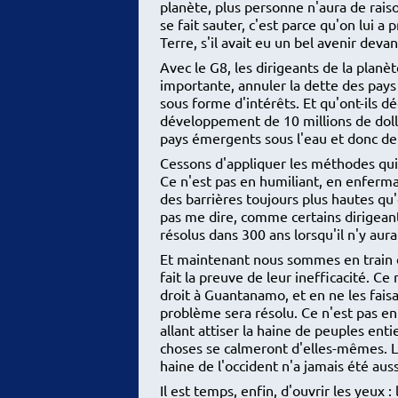
planète, plus personne n'aura de rais
se fait sauter, c'est parce qu'on lui a p
Terre, s'il avait eu un bel avenir devant
Avec le G8, les dirigeants de la plan
importante, annuler la dette des pays
sous forme d'intérêts. Et qu'ont-ils d
développement de 10 millions de dolla
pays émergents sous l'eau et donc de
Cessons d'appliquer les méthodes qui o
Ce n'est pas en humiliant, en enferma
des barrières toujours plus hautes qu
pas me dire, comme certains dirigeant
résolus dans 300 ans lorsqu'il n'y aur
Et maintenant nous sommes en train d
fait la preuve de leur inefficacité. 
droit à Guantanamo, et en ne les faisa
problème sera résolu. Ce n'est pas en
allant attiser la haine de peuples enti
choses se calmeront d'elles-mêmes. L
haine de l'occident n'a jamais été auss
Il est temps, enfin, d'ouvrir les yeux : 