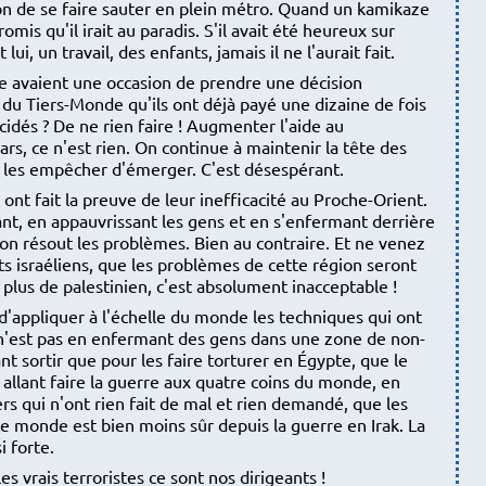
on de se faire sauter en plein métro. Quand un kamikaze
romis qu'il irait au paradis. S'il avait été heureux sur
 lui, un travail, des enfants, jamais il ne l'aurait fait.
ète avaient une occasion de prendre une décision
 du Tiers-Monde qu'ils ont déjà payé une dizaine de fois
écidés ? De ne rien faire ! Augmenter l'aide au
rs, ce n'est rien. On continue à maintenir la tête des
 les empêcher d'émerger. C'est désespérant.
nt fait la preuve de leur inefficacité au Proche-Orient.
nt, en appauvrissant les gens et en s'enfermant derrière
'on résout les problèmes. Bien au contraire. Et ne venez
s israéliens, que les problèmes de cette région seront
a plus de palestinien, c'est absolument inacceptable !
'appliquer à l'échelle du monde les techniques qui ont
Ce n'est pas en enfermant des gens dans une zone de non-
nt sortir que pour les faire torturer en Égypte, que le
 allant faire la guerre aux quatre coins du monde, en
ers qui n'ont rien fait de mal et rien demandé, que les
e monde est bien moins sûr depuis la guerre en Irak. La
i forte.
les vrais terroristes ce sont nos dirigeants !