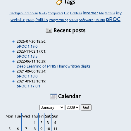
Tags
Internet
My
Background noise
Computers
Fun
Hobbies
Me
Mozilla
Books
pROC
website
Politics
Programming
Software
Ubuntu
Photo
School
Recent posts
2025-07-30 18:56:
pROC 1.19.0
2023-11-02 17:01:
pROC 1.18.5
2022-06-11 16:39:
Deep Learning of MNIST handwritten digits
2021-09-06 18:34:
pROC 1.18.0
2021-01-13 16:19:
pROC 1.17.0.1
Calendar
Mon
Tue
Wed
Thu
Fri
Sat
Sun
1
2
3
4
5
6
7
8
9
10
11