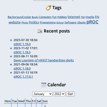
Tags
Internet
My
Background noise
Computers
Fun
Hobbies
Me
Mozilla
Books
pROC
website
Politics
Programming
Software
Ubuntu
Photo
School
Recent posts
2025-07-30 18:56:
pROC 1.19.0
2023-11-02 17:01:
pROC 1.18.5
2022-06-11 16:39:
Deep Learning of MNIST handwritten digits
2021-09-06 18:34:
pROC 1.18.0
2021-01-13 16:19:
pROC 1.17.0.1
Calendar
Mon
Tue
Wed
Thu
Fri
Sat
Sun
1