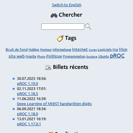
Switch to English
Chercher
Tags
Internet
Mon
Bruit de fond
Hobbys
Humour
Informatique
Logiciels
Moi
Livres
pROC
site web
Politique
Mozilla
Programmation
Ubuntu
Photo
Scolaire
Billets récents
30.07.2025 18:56:
pROC 1.19.0
02.11.2023 17:01:
pROC 1.18.5
11.06.2022 16:39:
Deep Learning of MNIST handwritten digits
06.09.2021 18:34:
pROC 1.18.0
13.01.2021 16:19:
pROC 1.17.0.1