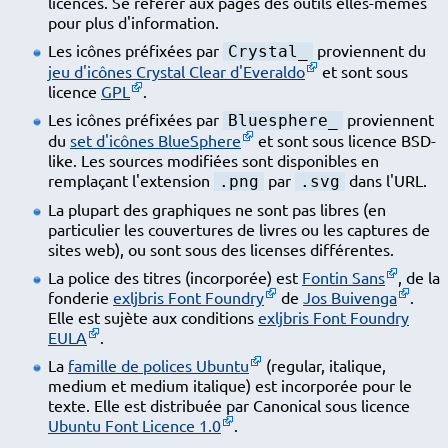
licences. Se référer aux pages des outils elles-mêmes
pour plus d'information.
Les icônes préfixées par
proviennent du
Crystal_
jeu d'icônes Crystal Clear d'Everaldo
et sont sous
licence
GPL
.
Les icônes préfixées par
proviennent
Bluesphere_
du
set d'icônes BlueSphere
et sont sous licence BSD-
like. Les sources modifiées sont disponibles en
remplaçant l'extension
par
dans l'URL.
.png
.svg
La plupart des graphiques ne sont pas libres (en
particulier les couvertures de livres ou les captures de
sites web), ou sont sous des licenses différentes.
La police des titres (incorporée) est
Fontin Sans
, de la
fonderie
exljbris Font Foundry
de
Jos Buivenga
.
Elle est sujète aux conditions
exljbris Font Foundry
EULA
.
La
famille de polices Ubuntu
(regular, italique,
medium et medium italique) est incorporée pour le
texte. Elle est distribuée par Canonical sous licence
Ubuntu Font Licence 1.0
.