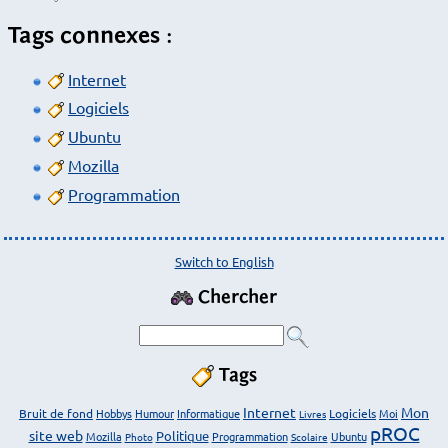
Tags connexes :
Internet
Logiciels
Ubuntu
Mozilla
Programmation
Switch to English
Chercher
Tags
Internet
Mon
Bruit de fond
Hobbys
Humour
Informatique
Logiciels
Moi
Livres
pROC
site web
Politique
Mozilla
Programmation
Ubuntu
Photo
Scolaire