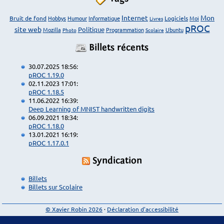
Internet
Mon
Bruit de fond
Hobbys
Humour
Informatique
Logiciels
Moi
Livres
pROC
site web
Politique
Mozilla
Programmation
Ubuntu
Photo
Scolaire
Billets récents
30.07.2025 18:56:
pROC 1.19.0
02.11.2023 17:01:
pROC 1.18.5
11.06.2022 16:39:
Deep Learning of MNIST handwritten digits
06.09.2021 18:34:
pROC 1.18.0
13.01.2021 16:19:
pROC 1.17.0.1
Syndication
Billets
Billets sur Scolaire
© Xavier Robin 2026
·
Déclaration d'accessibilité