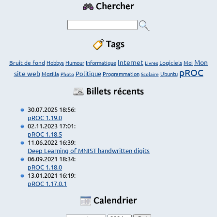
Chercher
Tags
Internet
Mon
Bruit de fond
Hobbys
Humour
Informatique
Logiciels
Moi
Livres
pROC
site web
Politique
Mozilla
Programmation
Ubuntu
Photo
Scolaire
Billets récents
30.07.2025 18:56:
pROC 1.19.0
02.11.2023 17:01:
pROC 1.18.5
11.06.2022 16:39:
Deep Learning of MNIST handwritten digits
06.09.2021 18:34:
pROC 1.18.0
13.01.2021 16:19:
pROC 1.17.0.1
Calendrier